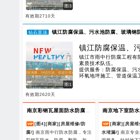
图3
有效期2710天
镇江防腐保温、污水池防腐、玻璃钢
钻石置顶
镇江防腐保温、
镇江市雨中行防腐工程有
道保温工程等施
素质技术队伍。

提供服务：防腐保温、污
环氧地坪施工、管道保温
图1
有效期2620天
南京彩钢瓦屋面防水防腐修缮 一站式服务
[图4]
[商家]
[房屋维修/防
[商家]
[房屋维
腐/]
南京雨中行防水防腐，专注
水堵漏/]
南京专业
彩钢瓦防水、防腐、翻新、加
漏服务，针对地下