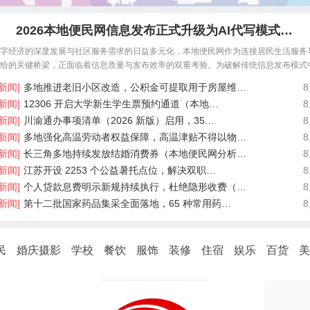
2026本地便民网信息发布正式升级为AI代写模式…
字经济的深度发展与社区服务需求的日益多元化，本地便民网作为连接居民生活服务
给的关键桥梁，正面临着信息质量与发布效率的双重考验。为破解传统信息发布模式
门槛高、内容质量参差不
新闻]
多地推进老旧小区改造，公积金可提取用于房屋维…
新闻]
12306 开启大学新生学生票预约通道（本地…
新闻]
川渝通办事项清单（2026 新版）启用，35…
新闻]
多地强化高温劳动者权益保障，高温津贴不得以物…
新闻]
长三角多地持续发放结婚消费券（本地便民网分析…
新闻]
江苏开设 2253 个公益暑托点位，解决双职…
新闻]
个人贷款息费明示新规持续执行，杜绝隐形收费（…
新闻]
第十二批国家药品集采全面落地，65 种常用药…
民
婚庆摄影
学校
餐饮
服饰
装修
住宿
娱乐
百货
美