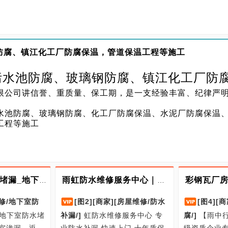
防腐、镇江化工厂防腐保温，管道保温工程等施工
污水池防腐、玻璃钢防腐、镇江化工厂防
限公司讲信誉、重质量、保工期，是一支经验丰富、纪律严
工
水池防腐、玻璃钢防腐、化工厂防腐保温、水泥厂防腐保温
工程等施工
南京地下室防水堵漏_地下室渗漏维修_地下室防潮处理_专业施工
雨虹防水维修服务中心｜专业防水补漏 十年质保 快速上门
修/地下室防
[图2]
[商家]
[房屋维修/防水
[图4]
[商
地下室防水堵
补漏/]
虹防水维修服务中心 专
腐/]
【雨中
室渗漏、返
业防水补漏 快速上门 十年质保
级资质企业