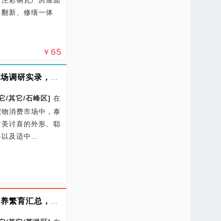
、翻新、修缮一体
65
￥
株洲攸县市场调研实录，泰迪甜脸讨喜部分享有 100 天五重疾保障
它/其它/石峰区]
在
宠物消费市场中，泰
甜美讨喜的外形、聪
格以及适中…
株洲攸县家养繁育汇总，犬舍飞耳比熊，齐全疫苗签订售后保障