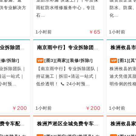
供专业解决方
雨虹防水维修服务中心，专注
防水、防腐
石…
化…
65
1小时前
￥
1小时前
南京雨中行】专业拆除团队｜持证施工｜拆旧+清运一站式｜低价透明！
南京雨中行】专业拆除团队｜持证施工｜拆旧+清运一站式｜低价透明！
装修/拆除/]
[图3]
[商家]
[装修/拆除/]
[图1]
[其
业拆除团队｜
【南京雨中行】专业拆除团队｜
株洲攸县的
清运一站式｜
持证施工｜拆旧+清运一站式｜
迪犬凭借其
4小时预…
低价透明！ 📞 24小时预…
明伶俐的性
200
200
￥
1小时前
￥
1小时前
株洲攸县全城免费专车配送幼犬到家，繁育场一百天重疾兜底保障
株洲芦淞区全城免费专车送幼犬到家，繁育场一百天重疾兜底保障