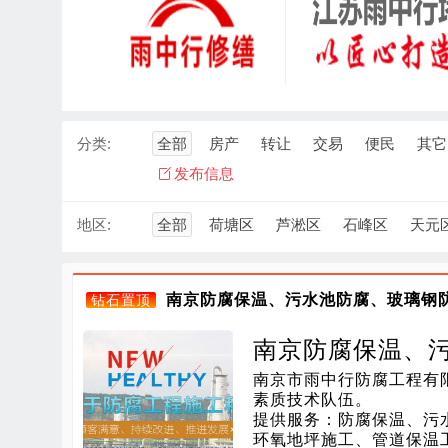
分类:
全部
房产
转让
交易
便民
其它
发布信息
地区:
全部
荷塘区
芦淞区
石峰区
天元
南京防腐保温、污水池防腐、玻璃钢
钻石置顶
南京防腐保温、
南京市雨中行防腐工程有
道保温工程等施
素质技术队伍。

提供服务：防腐保温、污
环氧地坪施工、管道保温