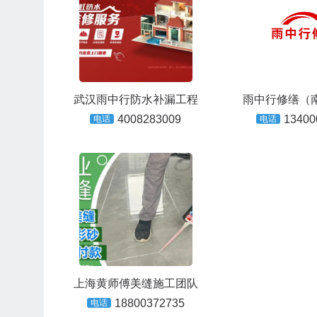
武汉雨中行防水补漏工程
雨中行修缮（
4008283009
13400
电话
电话
上海黄师傅美缝施工团队
18800372735
电话