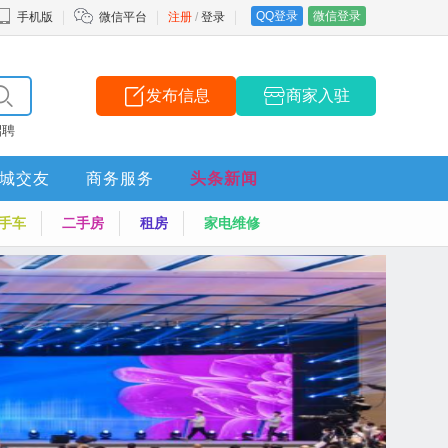
QQ登录
微信登录
手机版
微信平台
注册
/
登录
发布信息
商家入驻
招聘
城交友
商务服务
头条新闻
手车
二手房
租房
家电维修