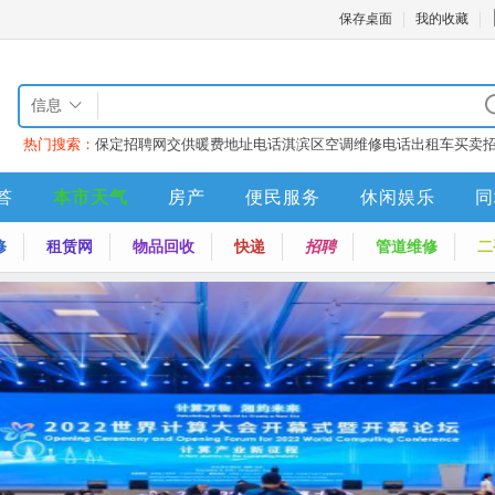
保存桌面
我的收藏
信息
热门搜索：
保定招聘网
交供暖费地址电话
淇滨区空调维修电话
出租车买卖
答
本市天气
房产
便民服务
休闲娱乐
同
修
租赁网
物品回收
快递
招聘
管道维修
二