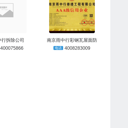
中行拆除公司
南京雨中行彩钢瓦屋面防
3400075866
4008283009
电话