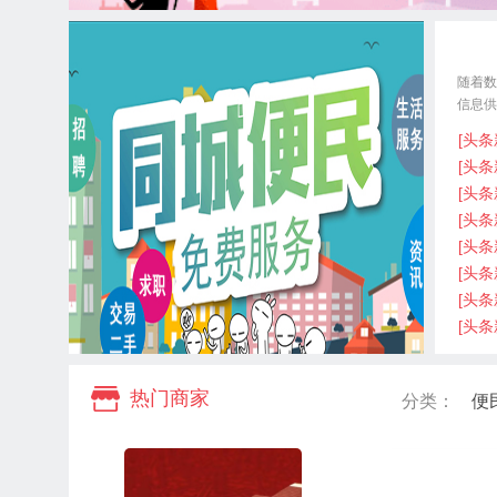
随着数
信息供
的撰写
[头条
[头条
[头条
[头条
[头条
[头条
[头条
[头条
热门商家
分类：
便
更多…