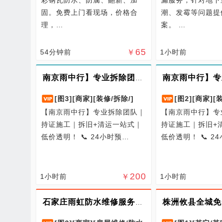
固。免费上门看现场，价格合
潮、发霉等问题提
理，…
案。 …
65
54分钟前
￥
1小时前
南京雨中行】专业拆除团队｜持证施工｜拆旧+清运一站式｜低价透明！
[图3]
[商家]
[装修/拆除/]
[图2]
[商家]
[
【南京雨中行】专业拆除团队｜
【南京雨中行】专
持证施工｜拆旧+清运一站式｜
持证施工｜拆旧+
低价透明！ 📞 24小时预…
低价透明！ 📞 2
200
1小时前
￥
1小时前
石家庄雨虹防水维修服务中心｜专业防水补漏 十年质保 快速上门